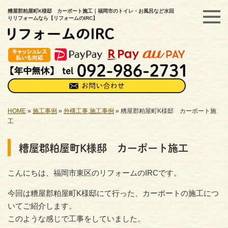
糟屋郡粕屋町K様邸 カーポート施工｜福岡市のトイレ・お風呂など水回
りリフォームなら【リフォームのIRC】
HOME
»
施工事例
»
外構工事
,
施工事例
»
糟屋郡粕屋町K様邸 カーポート施
工
糟屋郡粕屋町K様邸 カーポート施工
こんにちは、福岡市東区のリフォームのIRCです。
今回は糟屋郡粕屋町K様邸にて行った、カーポートの施工につ
いてご紹介します。
このような感じで工事をしていました。