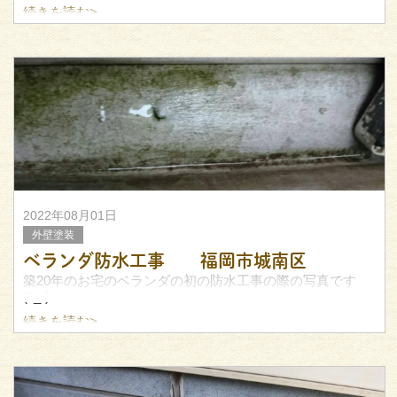
続きを読む>
Beforeギャラリー
2022年08月01日
外壁塗装
ベランダ防水工事 福岡市城南区
築20年のお宅のベランダの初の防水工事の際の写真です
(^_-)
続きを読む>
ベランダのシート防水に疵が入っていて、至る所水を含ん
だような感じでしたので、施主様に許可を取りシートを切
ってみるました。
ベランダとシート全体の間