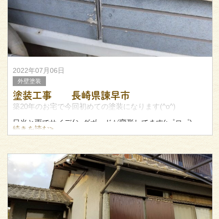
2022年07月06日
外壁塗装
塗装工事 長崎県諫早市
築20年のお宅で今回初めての塗装になります(^o^)
日光と雨でサイデｲングボードが変形してます(;゜ロ゜)
続きを読む>
見た目でハッキリとボードの剃りが分かりますよね。ここ
までくると、ボードの剃りは直りません