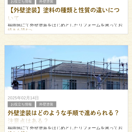
お役立ち情報
外壁塗装
【外壁塗装】塗料の種類と性質の違いにつ
いて
福岡県にて外壁塗装をはじめとしたリフォームを承ってお
ります、リフォームのIRCです。
続きを読む>
外壁塗装で用いられる塗料には、さまざまな種類がありま
す。
「予算がないから最低限のグレードでいいかも」「できる
だけ長持ちさせた
2025年02月14日
お役立ち情報
外壁塗装
外壁塗装はどのような手順で進められる？
注意点はある？
福岡県にて外壁塗装をはじめとしたリフォームを承ってお