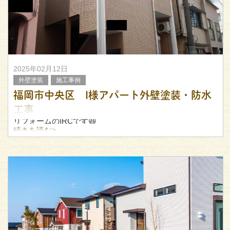
2025年02月12日
外壁塗装
施工事例
福岡市中央区 I様アパート外壁塗装・防水
工事
リフォームのIRCです😆
続きを読む>
先日、福岡市中央区にございますアパートにて、外壁塗
装・防水工事を行いましたので、こちらについてご紹介い
たします。
▼施工前
築24年の木造アパートです。