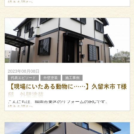
続きを読む>
もし福岡県内で外壁塗装・屋根塗装をご検討されている方
がいらっしゃいましたら、ぜひ参考にしてみてください
ね！
2023年08月08日
代表エピソード
外壁塗装
施工事例
【現場にいたある動物に……】久留米市 T様
邸 外壁塗装
こんにちは、福岡市東区のリフォームのIRCです。
続きを読む>
今回は久留米市T様邸にて行いました、塗装工事について
ご紹介します。
施工前・施工後の様子をぜひご覧ください！
▼施工前