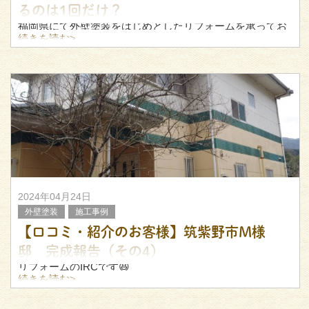
るのは1回だけ？
福岡県にて外壁塗装をはじめとしたリフォームを承ってお
ります、リフォームのIRCです。
続きを読む>
下塗りは外壁塗装の仕上がりを左右する、大事な工程。
外壁塗装は通常、3回塗りを基本としていますが、下塗りの
塗料と中塗り・上塗り
2024年04月24日
外壁塗装
施工事例
【口コミ・紹介のお客様】筑紫野市M様
邸 完成報告（その4）
リフォームのIRCです😆
続きを読む>
先日ご紹介した筑紫野市M邸にて行った、各種補修工事が
完了いたしました！