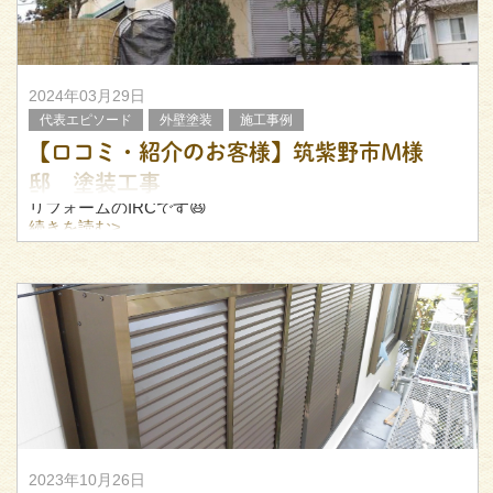
2024年03月29日
代表エピソード
外壁塗装
施工事例
【口コミ・紹介のお客様】筑紫野市M様
邸 塗装工事
リフォームのIRCです😆
続きを読む>
先日、筑紫野市M邸にて外壁塗装・屋根漆喰補修を行いま
したので、こちらについてご紹介いたします。
築25年で、初めての塗装とのこと！
現地調査を行ったところ、複
2023年10月26日