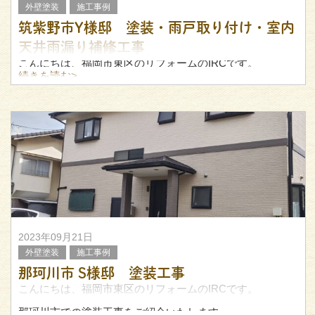
外壁塗装
施工事例
筑紫野市Y様邸 塗装・雨戸取り付け・室内
天井雨漏り補修工事
こんにちは、福岡市東区のリフォームのIRCです。
続きを読む>
今回は筑紫野市Y様邸にて行った、塗装・雨戸取り付け・
室内天井雨漏り補修工事についてご紹介します。
作業中の様子がこちら。
塗装の前準備として、窓を養生
2023年09月21日
外壁塗装
施工事例
那珂川市 S様邸 塗装工事
こんにちは、福岡市東区のリフォームのIRCです。
那珂川市での塗装工事をご紹介いたします。