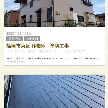
帯が割れてしまって
2023年08月03日
外壁塗装
施工事例
福岡市東区 H様邸 塗装工事
こんにちは、福岡市東区のリフォームのIRCです。
今回は福岡市東区H様邸にて行いました、塗装工事につい
続きを読む>
てご紹介します。
施工前・施工後の様子をぜひご覧ください！
▼施工前
日の当たりやすい