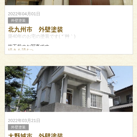
2022年04月01日
外壁塗装
北九州市 外壁塗装
築40年のお宅の塗装です( *´艸｀)
施工前のお写真です
続きを読む>
中々おしゃれな仕上がりになりましたね(^_-)-☆
お客様のセンスも光りますね( *´艸｀)
2022年03月21日
外壁塗装
大野城市 外壁塗装