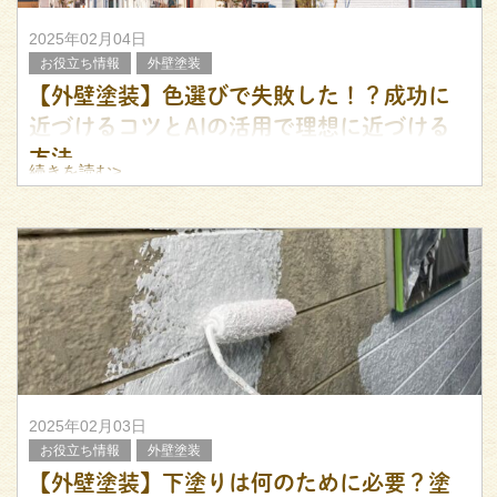
2025年02月04日
お役立ち情報
外壁塗装
【外壁塗装】色選びで失敗した！？成功に
近づけるコツとAIの活用で理想に近づける
方法
続きを読む>
福岡県にて外壁塗装をはじめとしたリフォームを承ってお
ります、リフォームのIRCです。
外壁塗装は一度行ってしまうと、少なくとも10年先までや
り直しができないため、施工はもちろん、計画は慎重に行
いたいもの。
なかで
2025年02月03日
お役立ち情報
外壁塗装
【外壁塗装】下塗りは何のために必要？塗