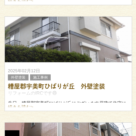
ります、リフォームのIRCです。
続きを読む>
外壁塗装は、文字通りお家の外壁を塗装する工事ですが、
単に塗装するだけではありません。
外壁に生じた劣化を補修するなど、細かなメ
2025年02月12日
外壁塗装
施工事例
糟屋郡宇美町ひばりが丘 外壁塗装
リフォームのIRCです😆
先日、糟屋郡宇美町ひばりが丘にございます戸建て住宅に
続きを読む>
て、外壁塗装を行いました。
こちらについて、ご紹介したいと思います。
▼施工前
外壁に黒ずみが