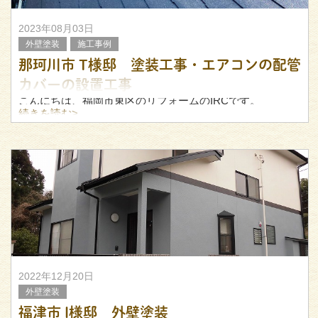
2023年08月03日
外壁塗装
施工事例
那珂川市 T様邸 塗装工事・エアコンの配管
カバーの設置工事
こんにちは、福岡市東区のリフォームのIRCです。
今回は那珂川市のお家で行った塗装工事と、エアコンの配
続きを読む>
管カバー設置工事についてご紹介します。
作業の様子や施工前・施工後の様子など、写真とあわせて
ご覧ください！
2022年12月20日
外壁塗装
福津市 I様邸 外壁塗装