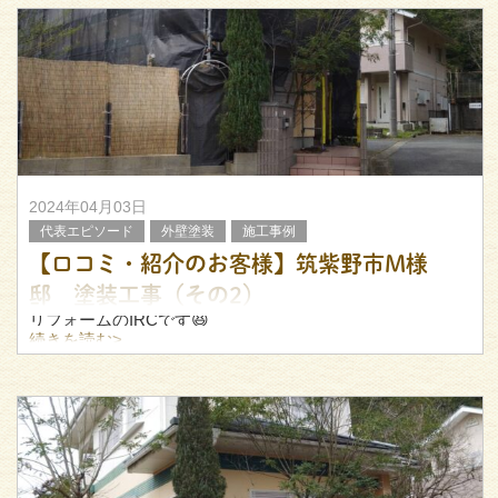
その報告をさせていただきます！
▼BEFORE
築25年。外壁塗装も何もし
2024年04月03日
代表エピソード
外壁塗装
施工事例
【口コミ・紹介のお客様】筑紫野市M様
邸 塗装工事（その2）
リフォームのIRCです😆
続きを読む>
先日ご紹介した筑紫野市M邸にて外壁塗装・屋根漆喰補修
の続きと、内容の補足をお伝えしたいと思います。
これから外壁塗装をお考えの方がいらっしゃいましたら、
ぜひ参考にしてみて