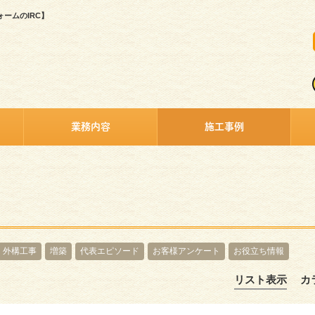
ームのIRC】
業務内容
施工事例
外構工事
増築
代表エピソード
お客様アンケート
お役立ち情報
リスト表示
カ