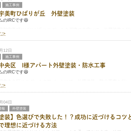
施工事例
宇美町ひばりが丘 外壁塗装
のIRCです😆
屋郡宇美町ひばりが丘にございます戸建て住宅にて、外壁塗装を行
む>
ついて、ご紹介したいと思います。
2月12日
施工事例
ずみが
中央区 I様アパート外壁塗装・防水工事
のIRCです😆
岡市中央区にございますアパートにて、外壁塗装・防水工事を行い
む>
こちらについてご紹介いたします。
2月04日
の木造アパートです。
情報
外壁塗装
塗装】色選びで失敗した！？成功に近づけるコツと
で理想に近づける方法