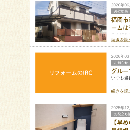
2026年0
外壁塗装
福岡市
ームは
こんにち
です。
続きを読
今回は、
した。
今回使用
2026年0
お知らせ
グルー
いつも当
このたび
続きを読
しい仲間
現在募集
2025年1
お役立ち
【早め