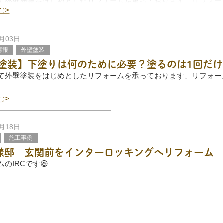
て外壁塗装をはじめとしたリフォームを承っております、リフォー
。
む>
は一度行ってしまうと、少なくとも10年先までやり直しができない
はもちろん、計画は慎重に行いたいもの。
2月03日
情報
外壁塗装
塗装】下塗りは何のために必要？塗るのは1回だけ
て外壁塗装をはじめとしたリフォームを承っております、リフォー
。
む>
外壁塗装の仕上がりを左右する、大事な工程。
は通常、3回塗りを基本としていますが、下塗りの塗料と中塗り・
1月18日
施工事例
様邸 玄関前をインターロッキングへリフォーム
のIRCです😆
町M様邸にて行った、玄関前リフォーム工事についてご紹介します
む>
子をぜひご覧ください！
インターロッキングです。
8月08日