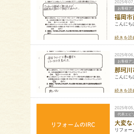
７月にな
2025年0
お客様ア
私は「仕
福岡市
こんにち
今回はお
続きを読
ご協力い
当社にて
2025年0
お客様ア
那珂川
こんにち
今回はお
続きを読
ご協力い
当社にて
2025年0
代表エピ
大変な
リフォーム