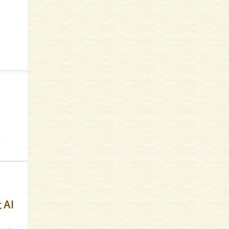
いま
まし
AI