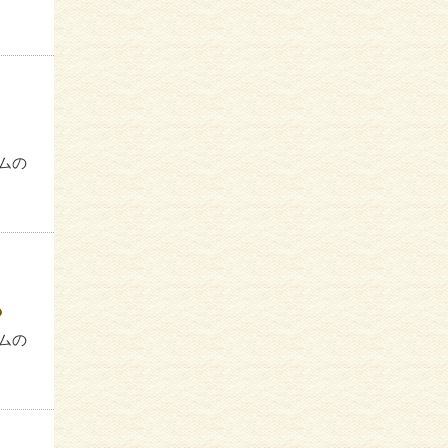
ムの
？
ムの
では