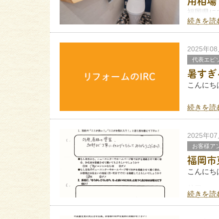
用相場
福岡県に
IRCです
続きを読
トイレは
故障する
2025年0
代表エピ
暑すぎ
こんにち
続きを読
8月に入
そんなな
2025年0
よ。
お客様ア
福岡市
こんにち
リフォー
続きを読