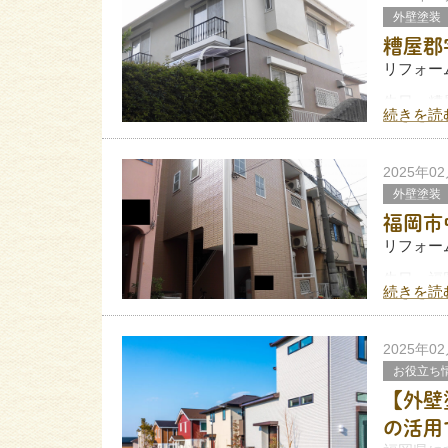
外壁塗装
糟屋郡
リフォーム
先日、糟
続きを読
した。
こちらに
▼施工前
2025年0
外壁塗装
外壁に黒
福岡市
リフォーム
先日、福
続きを読
たので、
▼施工前
2025年0
築24年
お役立ち
【外壁
の活用