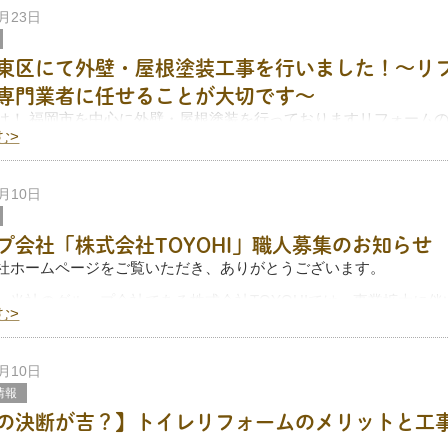
6月23日
東区にて外壁・屋根塗装工事を行いました！～リ
専門業者に任せることが大切です～
は！ 福岡市を中心に外壁・屋根塗装を行っておりますリフォームのI
む>
福岡市東区のお客様宅にて外壁・屋根塗装工事を施工させていただ
した塗料は、ウルトラペイント。 メーカー保
3月10日
プ会社「株式会社TOYOHI」職人募集のお知らせ
社ホームページをご覧いただき、ありがとうございます。
、当社のグループ会社である株式会社TOYOHIでは、事業拡大に伴
む>
を募集しています。
している職種は、以下の職人です。
2月10日
情報
の決断が吉？】トイレリフォームのメリットと工