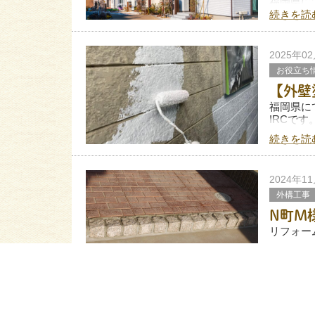
福岡県に
IRCです
続きを読
外壁塗装
め、施工
2025年0
なかで
お役立ち
【外壁
福岡県に
IRCです
続きを読
下塗りは
外壁塗装
り
2024年1
外構工事
N町M
リフォーム
今回はN
続きを読
施工の様
乱形石風
2024年0