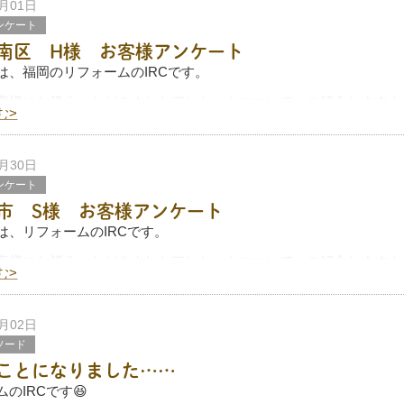
ってまた一段と暑くなってきましたね💦
7月01日
ンケート
事をしながら痩せられるかも？」と思いながら、汗だくで毎日頑張
南区 H様 お客様アンケート
は、福岡のリフォームのIRCです。
客様にお答えいただきましたアンケートについて、ご紹介します！
む>
ただきましてありがとうございました！
リフォームをお考えでしたら、ぜひ
6月30日
ンケート
市 S様 お客様アンケート
は、リフォームのIRCです。
客様にお答えいただきましたアンケートについて、ご紹介します！
む>
ただきましてありがとうございました！
リフォームをお考えでしたら、ぜひ参考に
5月02日
ソード
ことになりました……
のIRCです😆