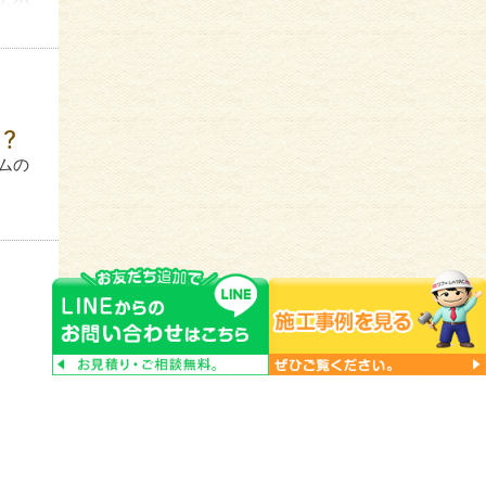
ムの
た
？
ムの
上塗
。