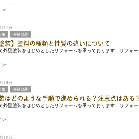
なってきましたね。
む>
は外での仕事がこたえますが、まだまだ頑張っています！
もっと堪えることがありました……
2月17日
の指を
情報
外壁塗装
塗装】塗料の種類と性質の違いについて
て外壁塗装をはじめとしたリフォームを承っております、リフォー
。
む>
で用いられる塗料には、さまざまな種類があります。
ないから最低限のグレードでいいかも」「できるだけ長持ちさせた
2月14日
情報
外壁塗装
装はどのような手順で進められる？注意点はある
て外壁塗装をはじめとしたリフォームを承っております、リフォー
。
む>
は、文字通りお家の外壁を塗装する工事ですが、単に塗装するだけ
ん。
じた劣化を補修するなど、細かなメ
2月12日