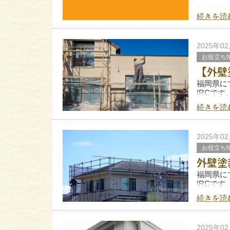
急に暑く
続きを読
この季節
ただ先日
2025年0
なんと足
お役立ち
【外壁
福岡県に
IRCです
続きを読
外壁塗装
「予算が
2025年0
お役立ち
外壁塗
福岡県に
IRCです
続きを読
外壁塗装
ありませ
外壁に生
2025年0