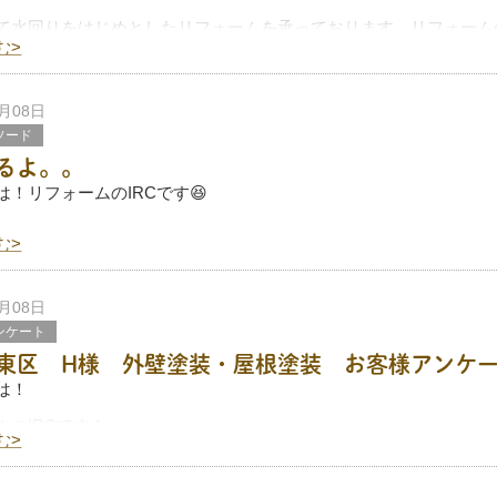
て水回りをはじめとしたリフォームを承っております、リフォーム
。
む>
毎日使うからこそ、故障して使えなくなると非常に困る場所。
まで使うのではなく、故障する前にリフォームをするのが、
8月08日
ソード
るよ。。
は！リフォームのIRCです😆
む>
って暑さが増してきましたね。。
か私は塗装工事やリフォーム工事など色んな現場で奮闘してるわけ
7月08日
ンケート
東区 H様 外壁塗装・屋根塗装 お客様アンケ
は！
ムのIRCです！
む>