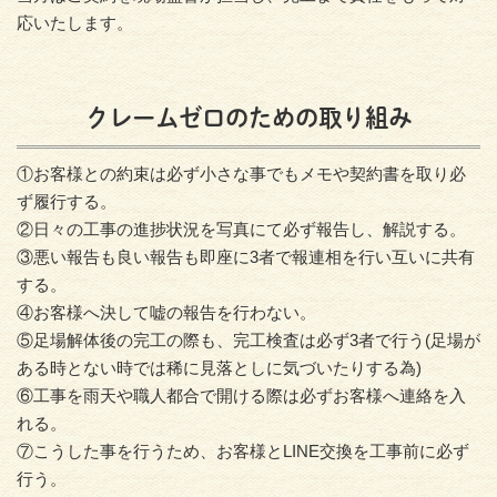
応いたします。
クレームゼロのための取り組み
①お客様との約束は必ず小さな事でもメモや契約書を取り必
ず履行する。
②日々の工事の進捗状況を写真にて必ず報告し、解説する。
③悪い報告も良い報告も即座に3者で報連相を行い互いに共有
する。
④お客様へ決して嘘の報告を行わない。
⑤足場解体後の完工の際も、完工検査は必ず3者で行う(足場が
ある時とない時では稀に見落としに気づいたりする為)
⑥工事を雨天や職人都合で開ける際は必ずお客様へ連絡を入
れる。
⑦こうした事を行うため、お客様とLINE交換を工事前に必ず
行う。